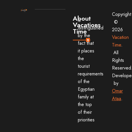
Copyright
About
is
©
Vacations
distinguished
2026
Time
by the
Vacation
fact that
Time
.
it places
All
the
Rights
tourist
Reserved
requirements
Develope
of the
by
Egyptian
Omar
family at
Ataa
.
the top
of their
priorities