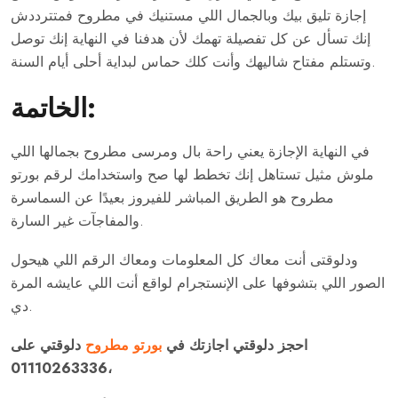
إجازة تليق بيك وبالجمال اللي مستنيك في مطروح فمتترددش
إنك تسأل عن كل تفصيلة تهمك لأن هدفنا في النهاية إنك توصل
وتستلم مفتاح شاليهك وأنت كلك حماس لبداية أحلى أيام السنة.
الخاتمة:
في النهاية الإجازة يعني راحة بال ومرسى مطروح بجمالها اللي
ملوش مثيل تستاهل إنك تخطط لها صح واستخدامك لرقم بورتو
مطروح هو الطريق المباشر للفيروز بعيدًا عن السماسرة
والمفاجآت غير السارة.
ودلوقتى أنت معاك كل المعلومات ومعاك الرقم اللي هيحول
الصور اللي بتشوفها على الإنستجرام لواقع أنت اللي عايشه المرة
دي.
احجز دلوقتي اجازتك في
بورتو مطروح
دلوقتي على
01110263336،