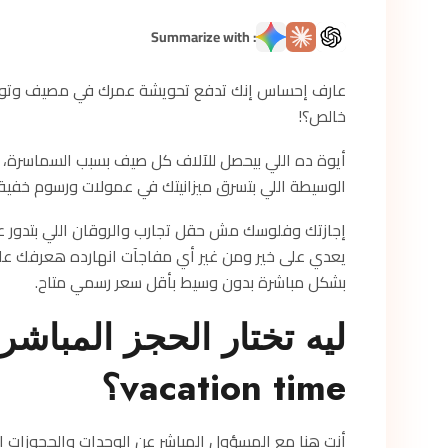
: Summarize with
عارف إحساس إنك تدفع تحويشة عمرك في مصيف وتوصل 
خالص؟!
أيوة ده اللي بيحصل للآلاف كل صيف بسبب السماسرة، و
الوسيطة اللي بتسرق ميزانيتك في عمولات ورسوم خفية،
إجازتك وفلوسك مش حقل تجارب والروقان اللي بتدور
بشكل مباشرة بدون وسيط بأقل سعر رسمي متاح.
ليه تختار الحجز المباشر
vacation time؟
أنت هنا مع المسؤول المباشر عن الوحدات والحجوزات ال