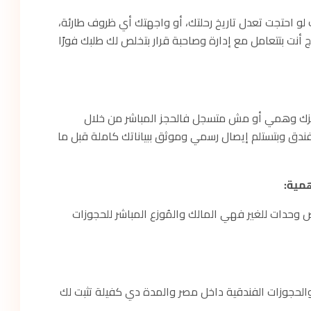
 لو احتجت تعدل تاريخ رحلتك، أو واجهتك أي ظروف طارئة،
أنت بتتعامل مع إدارة وصاحبة قرار بتخلص لك طلبك فورًا
ن وتلاقي حجزك وهمي أو مش متسجل فالحجز المباشر من خلال
فورًا في سيستم الفندق وبتستلم إيصال رسمي وموثق ببياناتك كاملة قبل ما
مية:
دات للغير فهي المالك والمُوزع المباشر للحجوزات
ة في قطاع السياحة والحجوزات الفندقية داخل مصر والمدة دي كفيلة تثبت لك