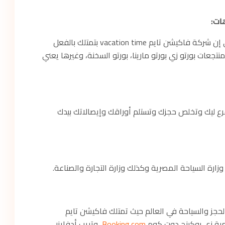
ات:
النقطة اللي بتثبت بالدليل القاطع إنهم مش وسطاء هي إن شركة فاكيشن تايم vacation time بتمتلك بالفعل
عات بورتو زي بورتو مارينا، بورتو السخنة، وغيرها يعني
ر أقرب فرع ليك وتخلص حجزك وتستلم أوراقك وإيصالاتك بيدك
ة السياحة المصرية وكذلك وزارة التجارة والصناعة.
لحجز والسياحة في العالم حيث تمتلك فاكيشن تايم
Booking.com
وتريب أدفايزر