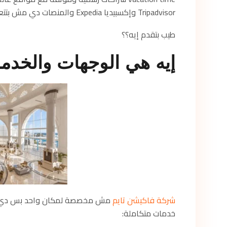
Tripadvisor وإكسبيديا Expedia والمنصات دي مش بتتعامل غير مع كيانات حقيقية وموثوقة بنسبة 100%.
طيب بتقدم إيه؟؟
إيه هي الوجهات والخدما
شركة فاكيشن تايم
مش مخصصة لمكان واحد بس دي بتل
خدمات متكاملة: