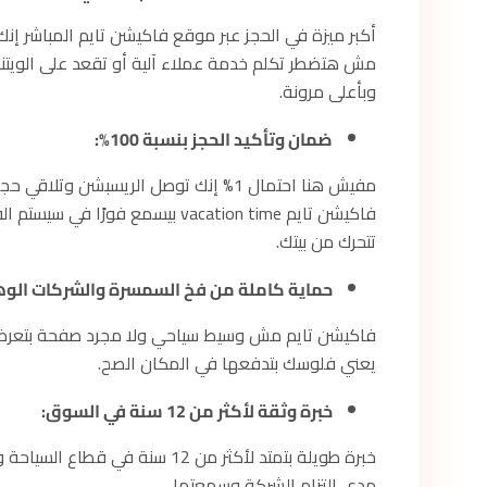
أكبر ميزة في الحجز عبر موقع فاكيشن تايم المباشر إنك
مش هتضطر تكلم خدمة عملاء آلية أو تقعد على الويتنج 
وبأعلى مرونة.
ضمان وتأكيد الحجز بنسبة 100%:
مفيش هنا احتمال 1% إنك توصل الريسبش
فاكيشن تايم vacation time بيسمع 
تتحرك من بيتك.
حماية كاملة من فخ السمسرة والشركات الوه
فاكيشن تايم مش وسيط سياحي ولا مجرد صفحة بتعرض وح
يعني فلوسك بتدفعها في المكان الصح.
خبرة وثقة لأكثر من 12 سنة في السوق:
خبرة طويلة بتمتد لأكثر من 12 سن
مدى التزام الشركة وسمعتها.