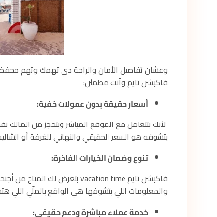
وعشان تفاصيل الأمان والراحة دي تهمك وتهم محفظتك
فاكيشن تايم وأنت مطمئن:
أسعار حقيقة بدون عمولات خفية:
لأنك بتتعامل مع الموقع المباشر وبتحجز من المالك ن
بتشوفه هو السعر الحقيقي والنهائي للغرفة أو الشالي
تنوع وضمان الخيارات الفاخرة:
فاكيشن تايم vacation time بتعرض ل
والمعلومات اللي بتشوفها هي الواقع بالملّي اللي هت
خدمة عملاء مباشرة ودعم حقيقي: