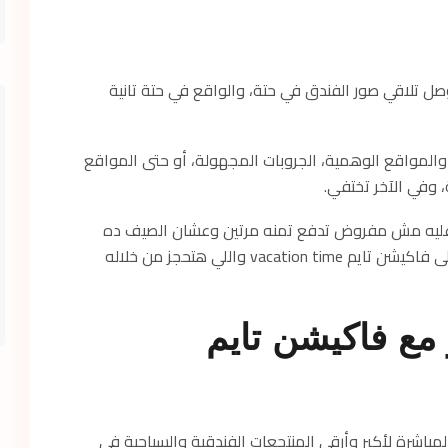
تلاقي صور الفندق في حتة، والواقع في حتة تانية
المواقع الوهمية، الجروبات المجهولة، أو حتى المواقع
 وفي الآخر تختفي.
 عليه مش مفروض تدفع تمنه مرتين وعشان الصيف ده
يعدي على خير ومن غير أي مفاجآت انهارده هعرفك على فاكيشن تايم vacation time واللي هتحجز من خلاله
 مع فاكيشن تايم
مباشرة لأكبر وأرقى المنتجعات الفندقية والسياحية في