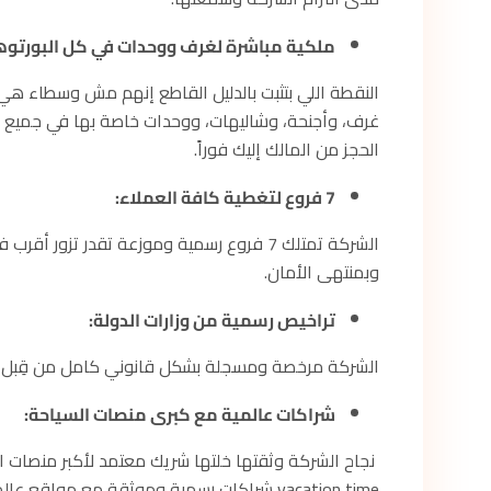
ملكية مباشرة لغرف ووحدات في كل البورتوه
غرف، وأجنحة، وشاليهات، ووحدات خاصة بها في جميع منتج
الحجز من المالك إليك فوراً.
7 فروع لتغطية كافة العملاء:
الشركة تمتلك 7 فروع رسمية وموزعة تقدر تزو
وبمنتهى الأمان.
تراخيص رسمية من وزارات الدولة:
الشركة مرخصة ومسجلة بشكل قانوني كامل من قِبل وزار
شراكات عالمية مع كبرى منصات السياحة:
نجاح الشركة وثقتها خلتها شريك معتمد لأكبر منصات ا
vacation time شراكات رسمية وموثقة مع مواقع عالمية زي بوكينج دوت كوم