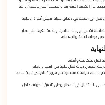
الراحة النفسية خلال العمرة. لذلك نختار لك
فنادق فاخرة
عدودة من
الكعبة المشرفة
والمسجد النبوي، لتكون دائمًا
تصل إلى الصلاة في دقائق قليلة لتعيش أجواءً روحانية
 متكاملة تشمل الوجبات الفاخرة، وخدمة الغرف على مدار
ى درجات الراحة والاهتمام.
نهاية
مة
نقل متكاملة وآمنة
.
يحة، لضمان تجربة تنقل خالية من التعب والزحام.
أذواق، مع مرافقة مستمرة من فريق “فاكيشن تايم” للتأكد
، إلى الاستقبال في المطار، وحتى تنسيق الجولات داخل