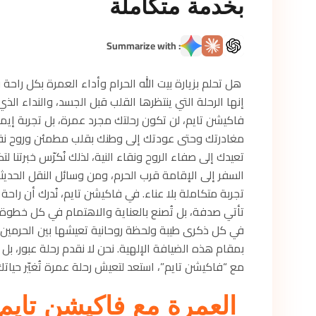
بخدمة متكاملة
: Summarize with
هل تحلم بزيارة بيت الله الحرام وأداء العمرة بكل راحة 
إنها الرحلة التي ينتظرها القلب قبل الجسد، والنداء الذ
فاكيشن تايم، لن تكون رحلتك مجرد عمرة، بل تجربة إيمان
مغادرتك وحتى عودتك إلى وطنك بقلب مطمئن وروح نقية
تعيدك إلى صفاء الروح ونقاء النية، لذلك نُكرّس خبرتنا 
السفر إلى الإقامة قرب الحرم، ومن وسائل النقل الحديثة
تجربة متكاملة بلا عناء. في فاكيشن تايم، نُدرك أن راحة
تأتي صدفة، بل تُصنع بالعناية والاهتمام في كل خطوة. رح
في كل ذكرى طيبة ولحظة روحانية تعيشها بين الحرمين ال
بمقام هذه الضيافة الإلهية. نحن لا نقدم رحلة عبور، ب
مع “فاكيشن تايم”، استعد لتعيش رحلة عمرة تُغيّر حياتك
العمرة مع فاكيشن تايم