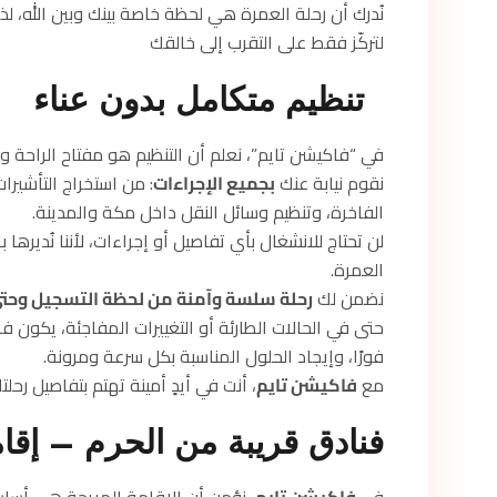
نُدرك أن رحلة العمرة هي لحظة خاصة بينك وبين الله، لذ
لتركّز فقط على التقرب إلى خالقك
تنظيم متكامل بدون عناء
في “فاكيشن تايم”، نعلم أن التنظيم هو مفتاح الراحة وا
نقوم نيابة عنك
بجميع الإجراءات
: من استخراج التأشيرات
الفاخرة، وتنظيم وسائل النقل داخل مكة والمدينة.
لن تحتاج للانشغال بأي تفاصيل أو إجراءات، لأننا نُديره
العمرة.
نضمن لك
رحلة سلسة وآمنة من لحظة التسجيل وحت
حتى في الحالات الطارئة أو التغييرات المفاجئة، يكون فر
فورًا، وإيجاد الحلول المناسبة بكل سرعة ومرونة.
مع
فاكيشن تايم
، أنت في أيدٍ أمينة تهتم بتفاصيل رحلت
فنادق قريبة من الحرم – إقام