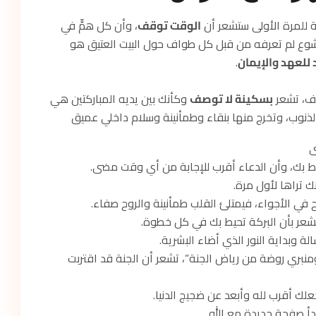
 للمرة الأولى ستشعر أن
الوقت توقف
، وأن كل همٍّ في
خشوع لم تعرفه من قبل كل طواف حول البيت العتيق هو
 للعهد والإيمان
.
يف، تشعر
بسكينة لا توصف
وكأنك بين يديه المباركتين هي
الذنوب، وتخرج منها بنقاء وطمأنينة وسلام داخلي عميق
ى
ط بك، وأن الدعاء أقرب للإجابة من أي وقت مضى.
 تراها لأول مرة.
ي الأجواء، فيمتلئ القلب طمأنينة والروح صفاء.
تشعر بأن البركة تحيط بك في كل خطوة.
ة وبداية النور الذي أضاء البشرية.
منبري روضة من رياض الجنة”، تشعر أن الجنة قد اقتربت
علك أقرب لله وأبعد عن ضجيج الدنيا.
بدأ صفحة جديدة مع الله.