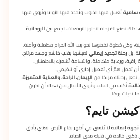
 سامية
تُغسل فيها الذنوب وتُجدد فيها النوايا وتُروى فيها
، لذلك نصنع لك رحلة تتجاوز التوقعات، تجمع بين
الروحانية
نة، وكل خطوة تخطوها نحو بيت الله الحرام مطمئنة وآمنة.
ة، بل
رحلة تجديد إيماني
تعيشها بقلب خاشع وجسد مرتاح.
اقية، ورعاية متكاملة، وابتسامة تُشعرك بالاطمئنان.
 أن تحمل همّ أي تفصيل إداري أو تنظيمي.
أن نجعل رحلتك مزيجًا من
الإيمان، الراحة، والعناية المتميزة
.
الدة
تُكتب في القلب وتُروى للأجيال.نحن نعدك أن تكون
ا تخيلت يومًا
اكيشن تايم؟
جربة إيمانية لا تُنسى
في أطهر بقاع الأرض. نعتني بأدق
ى ذكرى خالدة في قلبك مدى الحياة.