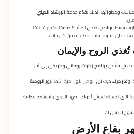
لمناسك وخطواتها، لذلك نُقدّم خدمة
الإرشاد الديني
ين.
 بسيط وواضح يضمن لك أداءً صحيحًا وخشوعًا تامًا.
لة، لتحظى بتجربة عبادة مطمئنة من كل جانب.
ُغذي الروح والإيمان
فقط، بل تشمل
برنامج زيارات روحاني وتاريخي
إلى أبرز
، و
غار حراء
حيث نزل الوحي لأول مرة، كما نزور
الروضة
خية التي تجعلك تعيش أجواء العهد النبوي وتستشعر عظمة
شوعٍ لا مثيل له.
ر بقاع الأرض