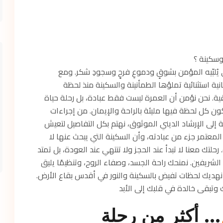
وسكينة ؟
ي يُلبّيه المؤمن بشوقٍ ودموعِ فرحٍ وسجودِ شكر. ومع
ية استثنائية تملؤها الطمأنينة والسكينة منذ لحظة
. نحن نؤمن أن العمرة ليست فقط عبادة، بل رحلة حياة
لتكون كل لحظة فيها مليئة بالراحة والإيمان. من إجراءات
 إلى الإرشاد الديني الموثوق، نهتم بكل التفاصيل لتعيش
 المعتمر جزء من عبادته، وأن السكينة التي يبحث عنها لا
لتك معنا لا تبدأ عند الحجز ولا تنتهي عند العودة، بل تمتد
شريفين. نمنحك راحة الجسد، وصفاء الروح، وتنظيمًا يليق
ل نهديك لحظات تفيض بالسكينة والنور في أقدس بقاع الأرض.
 وتبقى خالدة في قلبك إلى الأبد
… أكثر من رحلة