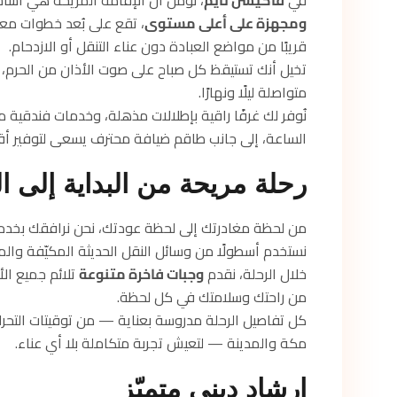
في
فاكيشن تايم
، نؤمن أن الإقامة المريحة هي أساس 
ومجهزة على أعلى مستوى
، تقع على بُعد خطوات م
قريبًا من مواضع العبادة دون عناء التنقل أو الازدحام.
تخيل أنك تستيقظ كل صباح على صوت الأذان من الحرم، و
متواصلة ليلًا ونهارًا.
نُوفر لك غرفًا راقية بإطلالات مذهلة، وخدمات فندقية
الساعة، إلى جانب طاقم ضيافة محترف يسعى لتوفير أقص
رحلة مريحة من البداية إلى ال
من لحظة مغادرتك إلى لحظة عودتك، نحن نرافقك بخد
نستخدم أسطولًا من وسائل النقل الحديثة المكيّفة والمر
خلال الرحلة، نقدم
وجبات فاخرة متنوعة
تلائم جميع ال
من راحتك وسلامتك في كل لحظة.
كل تفاصيل الرحلة مدروسة بعناية — من توقيتات التحرك
مكة والمدينة — لتعيش تجربة متكاملة بلا أي عناء.
إرشاد ديني متميّز