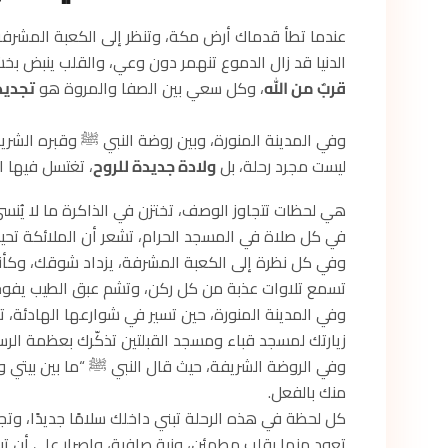
عندما تطأ قدماك أرض مكة، وتنظر إلى الكعبة المشرفة
الدنيا قد زال الدموع تنهمر دون وعي، والقلب ينبض ب
قربٌ من الله
، وكل سعي بين الصفا والمروة هو
تجديد
وفي المدينة المنورة، وبين روضة النبي ﷺ وقبره الشر
ليست مجرد رحلة، بل
ولادة جديدة للروح
، تغتسل فيها 
هي لحظات تتجاوز الوصف، تختزن في الذاكرة ما لا يُنس
في كل صلاة في المسجد الحرام، تشعر أن الملائكة تحي
وفي كل نظرة إلى الكعبة المشرفة، يزداد شوقك، وكأنك
تسمع تلاوات عذبة من كل ركن، وتشم عبق الطيب يفوح ف
وفي المدينة المنورة، حين تسير في شوارعها الهادئة، 
زيارتك لمسجد قباء ومسجد القبلتين تذكّرك بعظمة الرسال
وفي الروضة الشريفة، حيث قال النبي ﷺ “ما بين بيتي و
منك بالفعل.
كل لحظة في هذه الرحلة تبني داخلك سلامًا جديدًا، وتج
تعود منها بقلبٍ مطمئن، ونيةٍ صافية، وإصرارٍ على أن ت