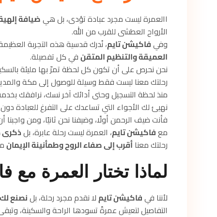
االعمرة ليست مجرد عبادة تؤدى، بل هي
ضيافة إلهية
الأرواح العطشى للقرب من الله.
وفي
فاكيشن تايم
، نُدرك قدسية هذه التجربة العظيمة
العميقة والتنظيم المتقن
في كل تفصيلة.
نحن نحرص على أن تكون كل لحظة تمرّ بها مليئة بالسكي
رحلتك معنا ليست فقط وسيلة للوصول إلى مكة والمدين
منذ لحظة التسجيل وحتى أدائك آخر نسك، نرافقك بخدمة ر
نهيئ لك الأجواء التي تساعدك على التفرغ للعبادة دون
فأنت ضيف الرحمن أولًا، وضيفنا نحن ثانيًا، ومن واجبنا 
مع
فاكيشن تايم
، العمرة ليست رحلة عابرة، بل
ذكرى خ
رحلتك معنا
أقرب إلى صفاء الروح وطمأنينة الإيمان
مم
لماذا تختار العمرة مع ف
لأننا في
فاكيشن تايم
لا نقدم مجرد رحلة، بل
نصنع لك ت
التفاصيل لتعيش عمرةً تسودها الراحة والسكينة، وتبق