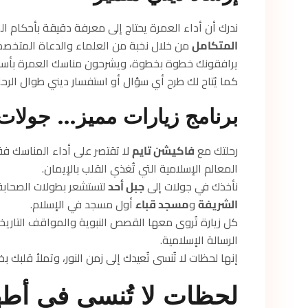
ندرك أن أداء العمرة يحتاج إلى معرفة دقيقة بأحكام ا
المتكامل
من خلال نخبة من العلماء والدعاة المتخصص
يرافقونك خطوة بخطوة، ويشرحون مناسك العمرة بأسلوب
كما يُتاح لك طرح أي سؤال أو استفسار ديني طوال الرح
برنامج زيارات مميز… جولات ت
رحلتك مع
فاكيشن تايم
لا تقتصر على أداء المناسك 
المعالم الإسلامية التي تُغذي القلب بالإيمان.
نأخذك في جولات إلى
جبل أحد
لتستشعر بطولات الصحابة
الشريفة
و
مسجد قباء
أول مسجد في الإسلام.
كل زيارة تُروى معها القصص النبوية والمواقف التاري
الرسالة الإسلامية.
إنها لحظات لا تُنسى تُعيدك إلى زمن النور، وتملأ قلبك بخ
لحظات لا تُنسى في أطه