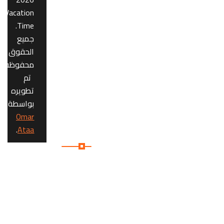
السياحة
Vacation
للعائلة
Time.
المصرية
جميع
على
الحقوق
رأس
محفوظة.
أولوياتها
تم
تطويره
بواسطة
Omar
روابط
.
Ataa
هامة:
الرئيسية
من
نحن
المقالات