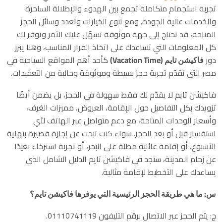
تجربة استجمام متكاملة تجمع بين الهدوء والإطلالة الساحرة
والخدمات عالية الجودة. ومع تنوع الخيارات وتعدد وسائل الحجز
المتاحة، قد تحتاج إلى جهة موثوقة تسهّل عليك الأمر وتوفر لك
كل المعلومات التي تساعدك على اتخاذ القرار المناسب، وهنا يبرز
دور
فاكيشن تايم (Vacation Time)
كأحد أهم المواقع السياحية في
مصر التي تقدّم تجربة حجز بسيطة وموثوقة وخالية من التعقيدات.
فاكيشن تايم لا يقدّم لك فقط سهولة في الحجز، بل يضمن أيضًا
تزويدك بكل التفاصيل حول الإقامة، العروض، مميزات الغرف،
وأسعار الوحدات المتاحة، مع دعم متواصل عبر الهاتف لأي
استفسار قبل أو بعد الحجز. سواء كنت تبحث عن إجازة قصيرة بنهاية
الأسبوع، أو إقامة عائلية مطلة على البحر، أو تجربة استرخاء بعيدًا
عن زحام المدينة، ستجد في فاكيشن تايم الدليل الشامل الذي
يساعدك على التخطيط لإقامة مثالية.
س: ما هي طريقة الحجز الرئيسية التي يوفرها فاكيشن تايم؟
ج: يتم الحجز عبر الاتصال برقم التليفون 01110741119.