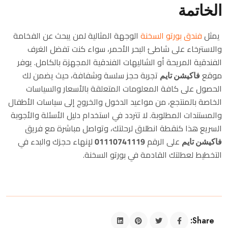
الخاتمة
يمثل
فندق بورتو السخنة
الوجهة المثالية لمن يبحث عن الفخامة
والاسترخاء على شاطئ البحر الأحمر، سواء كنت تفضل الغرف
الفندقية المريحة أو الشاليهات الفندقية المجهزة بالكامل. يوفر
موقع
فاكيشن تايم
تجربة حجز سلسة وشفافة، حيث يضمن لك
الحصول على كافة المعلومات المتعلقة بالأسعار والسياسات
الخاصة بالمنتجع، من مواعيد الدخول والخروج إلى سياسات الأطفال
والمستندات المطلوبة. لا تتردد في استخدام دليل الأسئلة والأجوبة
السريع هذا كنقطة انطلاق لرحلتك، وتواصل مباشرة مع فريق
فاكيشن تايم
على الرقم
01110741119
لإنهاء حجزك والبدء في
التخطيط لعطلتك القادمة في بورتو السخنة.
Share: