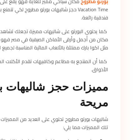
بورتو مطروح
مكان سياحي مميز للغاية فهو يقع على
Vacation Time حجز شاليهات بورتو مطروح ل
فندقية رائعة.
كما يحتوي البورتو على شاليهات مميزة تجعلك تشاهد م
مكان من أجمل وأرقى الأماكن الصيفية في مصر فهو م
مثل اكوا بارك ممتلئة بالألعاب المائية المناسبة لجميع 
كما أن المنتجع به مطاعم وكافيهات تقدم الأكلات ال
الأذواق.
مميزات حجز شاليهات ب
مريحة
شاليهات بورتو مطروح تحتوي على العديد من المميزات 
تلك المميزات مما يلي: