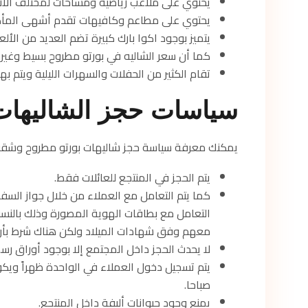
يحتوي على ملاعب رياضية ومساحات لمختلف الأ
يحتوي على مطاعم وكافيهات تقدم أشهى المأك
يتميز بوجود اكوا بارك كبيرة تضم العديد من الألعا
كما أن سعر الشاليه في بورتو مطروح بسيط وغير م
تقام الكثير من الحفلات والسهرات الليلية ويتم ب
سياسات حجز الشاليهات 
يمكنك معرفة سياسة حجز شاليهات بورتو مطروح وشقق ب
يتم الحجز في المنتجع للعائلات فقط.
كما يتم التعامل مع العملاء من خلال جواز السفر
التعامل مع بطاقات الهوية المصورة وذلك بالنسبة 
معهم وفق شهادات الميلاد ولكن هناك شرط بأن 
لا يحدث الحجز داخل المجتمع إلا بوجود أوراق ر
صباحا.
يمنع وجود حيوانات أليفة داخل المنتجع.