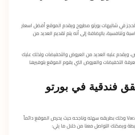
المميزة على الحجز في شاليهات بورتو مطروح ويقدم الموقع أفضل اسعار
ة وتنافسية، بالإضافة إلى أنه يتم تقديم العديد من
ص، ويقدم عليه العديد من العروض والتخفيضات ولذلك عليك
معرفة التخفيضات والعروض التي يقوم الموقع بتوفيرها
ق فندقية في بورتو
يمكنك حجز شاليهات بورتو مطروح من خلال Vacation Time وذلك بطريقه سهله وناجحه حيث يحرص الموقع دائماً
ة ويمكنك التواصل معنا من خلال ما يلي: