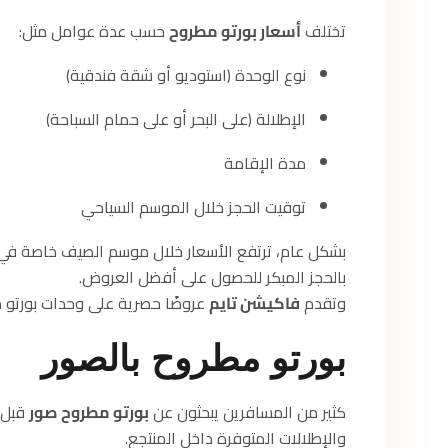
تختلف
أسعار بورتو مطروح
حسب عدة عوامل مثل:
نوع الوحدة (استوديو أو شقة فندقية)
الإطلالة (على البحر أو على حمام السباحة)
مدة الإقامة
توقيت الحجز خلال الموسم السياحي
بشكل عام، ترتفع الأسعار خلال موسم الصيف خاصة في
بالحجز المبكر للحصول على أفضل العروض.
وتقدم
فاكيشن تايم
عروضًا حصرية على وحدات بورتو م
بورتو مطروح بالصور
كثير من المسافرين يبحثون عن
بورتو مطروح صور
قبل ا
والإطلالات المتوفرة داخل المنتجع.