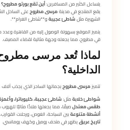
يتساءل الكثير من المسافرين:
أين تقع بورتو مطروح؟
يقع المنتجع في مدينة
مرسى مطروح
على الساحل الشم
الشهيرة مثل
شاطئ عجيبة
و**
شاطئ الغرام
**.
يتميز الموقع بسهولة الوصول إليه من القاهرة وعدد م
في مطروح، مما يجعله وجهة مثالية لقضاء المصيف.
لماذا تُعد مرسى مطروح 
الداخلية؟
تتميز
مرسى مطروح
بجمالها الساحر الذي يجذب آلاف الزو
شواطئ خلابة
مثل:
شاطئ عجيبة، كليوباترا، وأغمزة
طقس معتدل
صيفًا، مما يجعلها ملاذًا مثاليًا للهروب 
أنشطة متنوعة
بين السباحة، الغوص، ورحلات القوارب.
تاريخ عريق
يظهر في متحف روميل وكهف رومانسي.