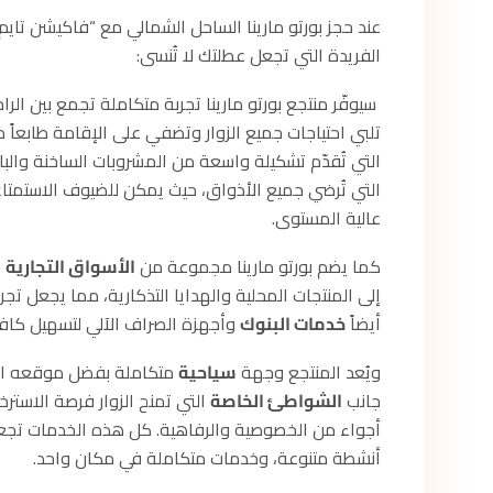
عند حجز بورتو مارينا الساحل الشمالي مع “فاكيشن تايم
الفريدة التي تجعل عطلتك لا تُنسى:
سيوفّر منتجع بورتو مارينا تجربة متكاملة تجمع بين ال
تلبي احتياجات جميع الزوار وتضفي على الإقامة طابعاً مم
التي تُقدّم تشكيلة واسعة من المشروبات الساخنة والبا
التي تُرضي جميع الأذواق، حيث يمكن للضيوف الاستمتاع
عالية المستوى.
كما يضم بورتو مارينا مجموعة من
الأسواق التجارية
ا
إلى المنتجات المحلية والهدايا التذكارية، مما يجعل تجر
أيضاً
خدمات البنوك
وأجهزة الصراف الآلي لتسهيل كافة 
ويُعد المنتجع وجهة
سياحية
متكاملة بفضل موقعه الفر
جانب
الشواطئ الخاصة
التي تمنح الزوار فرصة الاستر
أجواء من الخصوصية والرفاهية. كل هذه الخدمات تجعل من
أنشطة متنوعة، وخدمات متكاملة في مكان واحد.