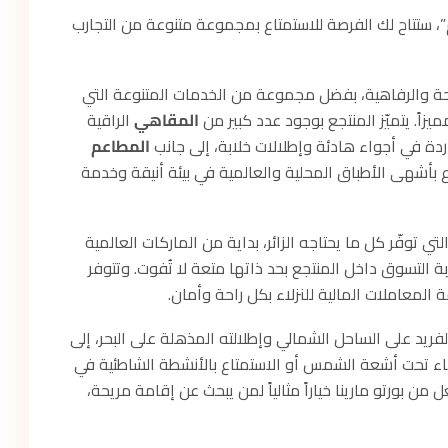
”، ستتاح لك الفرصة للاستمتاع بمجموعة متنوعة من التجارب
راحة والرفاهية، بفضل مجموعة من الخدمات المتنوعة التي
يزاً. يتميّز المنتجع بوجود عدد كبير من
المقاهي
الراقية
ردة في أجواء هادئة وإطلالات خلابة، إلى جانب
المطاعم
 بأشهى الأطباق المحلية والعالمية في بيئة أنيقة وخدمة
لتي توفّر كل ما يحتاجه الزائر، بداية من الماركات العالمية
بة التسوق داخل المنتجع بحد ذاتها متعة لا تُفوت. وتتوفر
المعاملات المالية للنزلاء بكل راحة وأمان.
يد على الساحل الشمالي وإطلالته المذهلة على البحر، إلى
خاء تحت أشعة الشمس أو الاستمتاع بالأنشطة الشاطئية في
 بورتو مارينا خياراً مثالياً لمن يبحث عن إقامة مريحة،