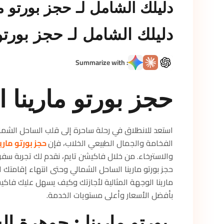
دليلك الشامل لـ حجز بورتو م
دليلك الشامل لـ حجز بورتو
: Summarize with
حجز بورتو مارينا 
استعد للانطلاق في رحلة ساحرة إلى قلب الساحل الشم
الفخامة والجمال الطبيعي الخلاب، فإن
حجز بورتو مار
والاسترخاء. من خلال فاكيشن تايم، نقدم لك تجربة سفر
حجز بورتو مارينا الساحل الشمالي وحتى انتهاء إقامتك ال
مارينا الوجهة المثالية لأجازتك وكيف يسهل عليك فاكيش
بأفضل الأسعار وأعلى مستويات الخدمة.
بورتو مارينا : جوهرة ا