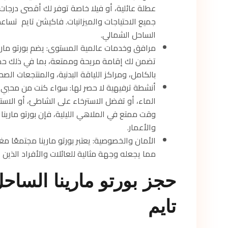
عطلة عائلية، أو فيلا خاصة توفر لك أقصى درجات 
جميع الاحتياجات والميزانيات. فاكيشن تايم تساعدك
الساحل الشمالي.
مرافق وخدمات عالمية المستوى: يضم بورتو مار
تضمن لك إقامة مريحة وممتعة، بما في ذلك حما
بالكامل، ومراكز اللياقة البدنية، والمنتجعات الصح
أنشطة ترفيهية لا حصر لها: سواء كنت من محبي 
الماء، أو تفضل الاسترخاء على الشاطئ، أو الاستم
وقت ممتع في الملاهي الليلية، فإن بورتو مارينا
والأعمار.
الأمان والخصوصية: يعتبر بورتو مارينا مجتمعًا م
مما يجعله وجهة مثالية للعائلات والأفراد الذين
حجز بورتو مارينا السا
تايم