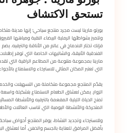
تستحق الاكتشاف
بورتو مارينا ليست مجرد منتجع سياحي؛ إنها مدينة متكا
وتتميز بشواطئها الرملية البيضاء النقية ومياهها الفيروز
فإنك تختار الاندماج في عالم من الأناقة والترفيه. يض
الفندقية الأنيقة، والشاليهات الخاصة التي توفر إطلالات 
مارينا بمجموعة متنوعة من المطاعم الراقية التي تقد
التي تعتبر المكان المثالي للاسترخاء والاستمتاع بالأجواء
يقدّم المنتجع مجموعة متكاملة من التسهيلات والخدما
الزوار. يمكن لعشاق الطعام الاستمتاع بتشكيلة واسعة
تمنح الحياة الليلية المفعمة بالترفيه والأنشطة المسائية
المتحركة والأنشطة اليومية التي تناسب العائلات والأط
وللاسترخاء وتجديد النشاط، يوفر المنتجع أحواض سباحة
بأفضل المرافق للعناية بالجسم والذهن. أما لعشاق ال