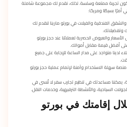
كون تجربة ممتعة وسلسة. لذلك، نقدم لك مجموعة شاملة
مرًا بسيطًا ومريحًا:
الشقق الفندقية والفيلات في بورتو مارينا لنقدم لك
 وتفضيلاتك.
أسعار والعروض الحصرية لعملائنا عند حجز بورتو
على أفضل قيمة مقابل أموالك.
ء لدينا متواجد على مدار الساعة للإجابة على جميع
قت.
 منصة سهلة الاستخدام وآمنة لإتمام عملية حجز بورتو
ة، يمكننا مساعدتك في تنظيم تجارب سفر لا تُنسى في
لجولات السياحية، والأنشطة الترفيهية، وخدمات النقل.
ال إقامتك في بورتو