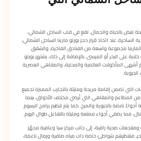
ملة تنبض بالحياة والجمال. تقع في قلب الساحل الشمالي،
ية الساحرة. عند اتخاذ قرار حجز بورتو مارينا الساحل الشمالي،
م المارينا مجموعة واسعة من الفنادق الفاخرة، والشقق
خلابة على البحر أو المرسى. بالإضافة إلى ذلك، يشتهر بورتو
م أشهى المأكولات العالمية والمحلية، والمقاهي العصرية
 الحيوية.
ت التي تضمن إقامة مريحة ومليئة بالتجارب المميزة لجميع
 من المطاعم والمقاهي التي تُرضي مختلف الأذواق، بينما
 أجواءً نابضة بالحيوية والمرح. كما يتم تنظيم برامج الرسوم
فال، مما يضفي أجواء ممتعة ومليئة بالتفاعل طوال اليوم.
 ومنتجعات صحية راقية، إلى جانب مركز سبا وعافية مجهّز
بحر، فتنتظرهم شواطئ خاصة ذات مياه صافية ورمال ناعمة،