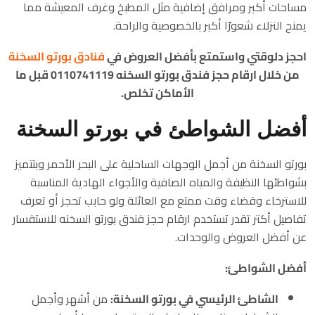
مساحات أكبر ومرافق إضافية مثل المطبخ وغرف المعيشة مما
يمنح النزلاء شعورًا أكبر بالخصوصية والراحة.
احجز دلوقتي واستمتع بأفضل العروض في
فنادق بورتو السخنة
من خلال ارقام حجز فندق بورتو السخنه 0110741119 قبل ما
الأماكن تخلص.
أفضل الشواطئ في بورتو السخنة
بورتو السخنة من أجمل الوجهات الساحلية على البحر الأحمر وبتتميز
بشواطئها النظيفة والمياه الصافية والأجواء الهادية المناسبة
للاسترخاء وقضاء وقت ممتع مع العائلة ولو حابب تحجز أو تعرف
تفاصيل أكتر تقدر تستخدم ارقام حجز فندق بورتو السخنه للاستفسار
عن أفضل العروض والوحدات.
أفضل الشواطئ:
الشاطئ الرئيسي في بورتو السخنة:
من أشهر وأجمل