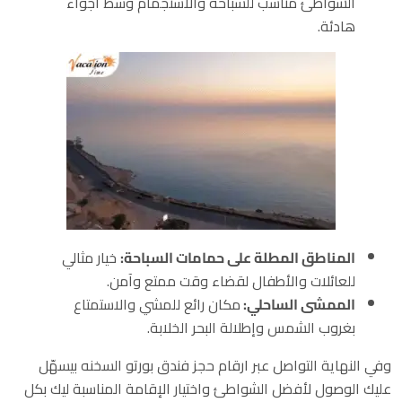
الشواطئ مناسب للسباحة والاستجمام وسط أجواء
هادئة.
المناطق المطلة على حمامات السباحة:
خيار مثالي
للعائلات والأطفال لقضاء وقت ممتع وآمن.
الممشى الساحلي:
مكان رائع للمشي والاستمتاع
بغروب الشمس وإطلالة البحر الخلابة.
وفي النهاية التواصل عبر ارقام حجز فندق بورتو السخنه بيسهّل
عليك الوصول لأفضل الشواطئ واختيار الإقامة المناسبة ليك بكل