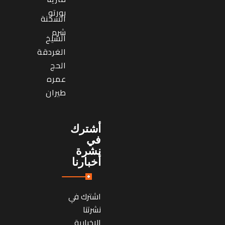
بورتو
السخنة
شرم
الشيخ
الغردقة
الحج
عمره
طيران
أشترك
في
نشرة
أخبارنا
اشترك في
نشرتنا
الإخبارية