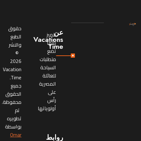
حقوق
عن
تتميز
الطبع
Vacations
بأنها
والنشر
Time
تضع
©
متطلبات
2026
السياحة
Vacation
للعائلة
Time.
المصرية
جميع
على
الحقوق
رأس
محفوظة.
أولوياتها
تم
تطويره
بواسطة
Omar
روابط